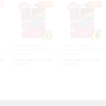
t
-
24
%
-
10
%
Pastillas canguro
Pastillas canguro
s 1
woman rosas originales
woman rosas originales
12 pastillas
6 pastillas
ver
Inicia sesión para ver
Inicia sesión para ver
precios
precios