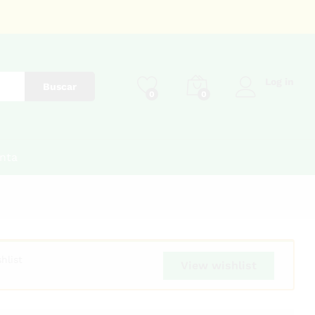
Log in
Buscar
0
0
nta
hlist
View wishlist