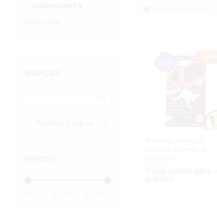
VIGORIZANTES
10
Products found
Para Mujer
-
20
MARCAS
Pastillas Canguro
(10)
Pastillas Canguro
Morada Women 12
pastillas
PRECIO
Inicia sesión para 
precios
Precio
Precio
Precio:
$250
—
$2,680
mínimo
máximo