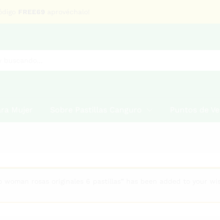
código
FREE69
aprovéchalo!
ra Mujer
Sobre Pastillas Canguro
Puntos de Ve
o woman rosas originales 6 pastillas” has been added to your wis