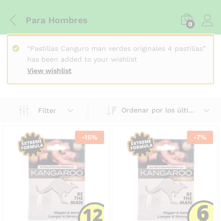
Para Hombres
0
“Pastillas Canguro man verdes originales 4 pastillas”
has been added to your wishlist
View wishlist
Ordenar por los últimos
Filter
-
15
%
-
7
%