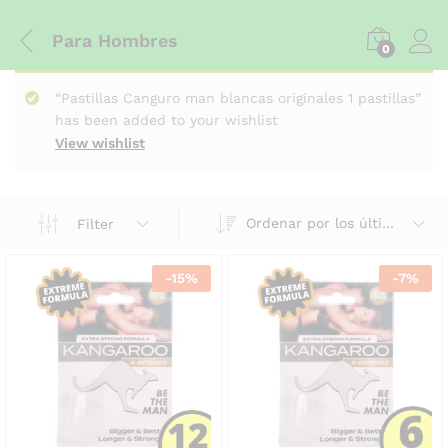
Para Hombres
0
“Pastillas Canguro man blancas originales 1 pastillas”
has been added to your wishlist
View wishlist
Ordenar por los últimos
Filter
-
15
%
-
7
%